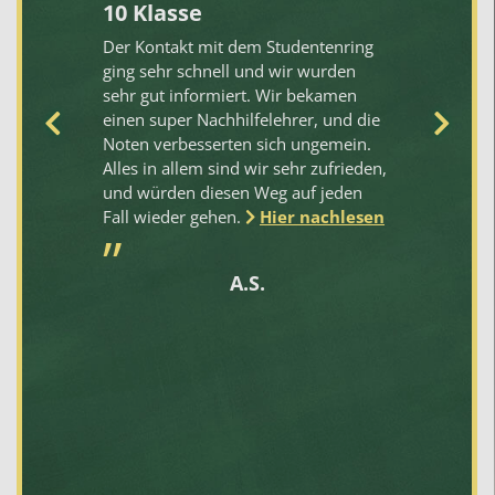
10 Klasse
m
Der Kontakt mit dem Studentenring
De
at
ging sehr schnell und wir wurden
Dr
sehr gut informiert. Wir bekamen
Ko
ik
einen super Nachhilfelehrer, und die
er
e 5
Noten verbesserten sich ungemein.
no
hr
Alles in allem sind wir sehr zufrieden,
Be
und würden diesen Weg auf jeden
we
n
Fall wieder gehen.
Hier nachlesen
Zu
pr
na
A.S.
nd