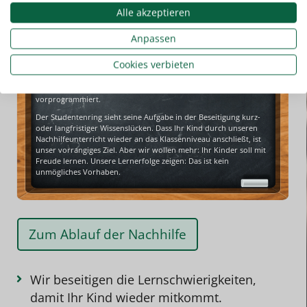
Alle akzeptieren
Anpassen
Unsere Lehrkräfte sind für die Schülernachhilfe bestens geeignet.
Cookies verbieten
Es sind Studentinnen und Studenten. Sie sind motiviert, kennen
den Lernstoff und verfügen über sicheren Umgang mit jungen
Menschen. Eine individuelle und effiziente Betreuung ist somit
vorprogrammiert.
Der Studentenring sieht seine Aufgabe in der Beseitigung kurz-
oder langfristiger Wissenslücken. Dass Ihr Kind durch unseren
Nachhilfeunterricht
wieder an das Klassenniveau anschließt, ist
unser vorrangiges Ziel. Aber wir wollen mehr: Ihr Kinder soll mit
Freude lernen. Unsere
Lernerfolge
zeigen: Das ist kein
unmögliches Vorhaben.
Zum Ablauf der Nachhilfe
Wir beseitigen die Lernschwierigkeiten,
damit Ihr Kind wieder mitkommt.