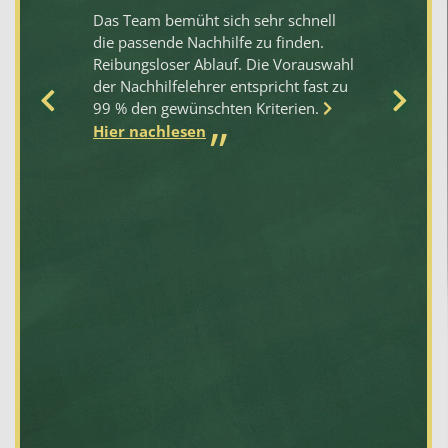
Das Team bemüht sich sehr schnell
Me
 in
die passende Nachhilfe zu finden.
Fr
Reibungsloser Ablauf. Die Vorauswahl
um
der Nachhilfelehrer entspricht fast zu
ei
99 % den gewünschten Kriterien.
Bi
h
Hier nachlesen
na
r