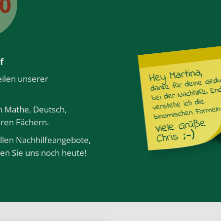
50
f
eilen unserer
in
Mathe
,
Deutsch
,
eren
Fächern
.
llen Nachhilfeangebote,
en Sie uns noch heute!