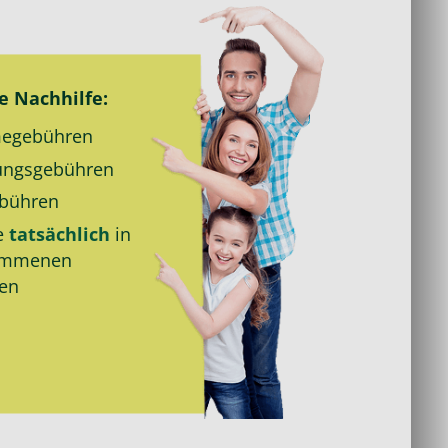
ie
Nachhilfe
:
e­gebühren
ungs­gebühren
bühren
e
tatsächlich
in
ommenen
den