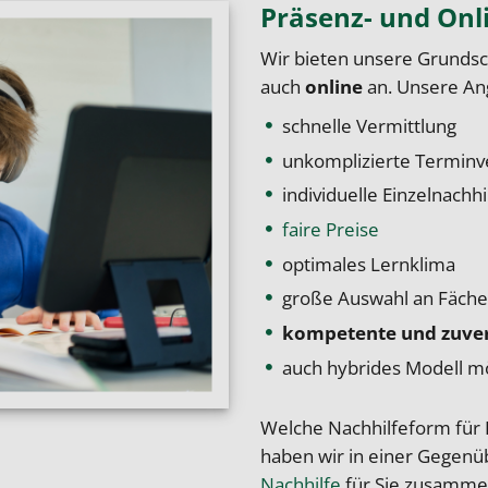
Präsenz- und Onl
Wir bieten unsere Grundsc
auch
online
an. Unsere Ang
schnelle Vermittlung
unkomplizierte Terminv
individuelle Einzelnachh
faire Preise
optimales Lernklima
große Auswahl an Fäche
kompetente und zuverl
auch hybrides Modell mög
Welche Nachhilfeform für 
haben wir in einer
Gegenüb
Nachhilfe
für Sie zusamme