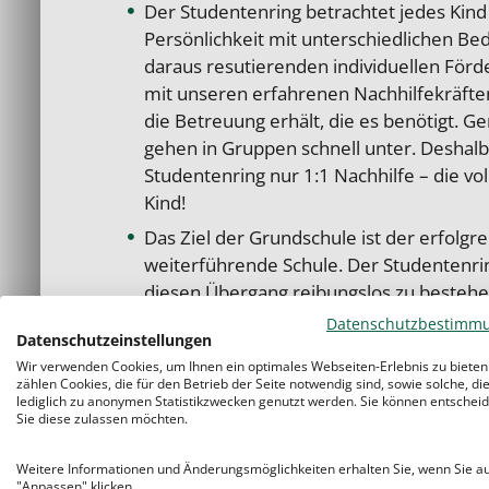
Der Studentenring betrachtet jedes Kind 
Persönlichkeit mit unterschiedlichen B
daraus resutierenden individuellen Förd
mit unseren erfahrenen Nachhilfekräften
die Betreuung erhält, die es benötigt. 
gehen in Gruppen schnell unter. Deshalb
Studentenring nur 1:1 Nachhilfe – die vo
Kind!
Das Ziel der Grundschule ist der erfolgr
weiterführende Schule. Der Studentenrin
diesen Übergang reibungslos zu bestehen
Schwierigkeiten, wie
Prüfungsangst, L
Datenschutzbestimm
Datenschutzeinstellungen
Rechtschreibschwäche, Legasthenie, Dys
Wir verwenden Cookies, um Ihnen ein optimales Webseiten-Erlebnis zu bieten
Konzentrationsproblemen
(ADS/ADHS)
zählen Cookies, die für den Betrieb der Seite notwendig sind, sowie solche, di
angepasste Unterstützung an.
lediglich zu anonymen Statistikzwecken genutzt werden. Sie können entscheid
Sie diese zulassen möchten.
Unsere
Grundschulangebote
sind
vor 
Für viele Kinder ist der Präsenzunterrich
Weitere Informationen und Änderungsmöglichkeiten erhalten Sie, wenn Sie a
"Anpassen" klicken.