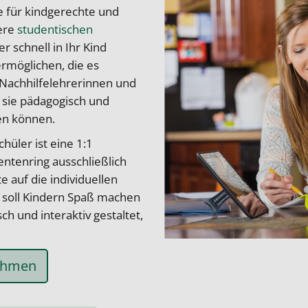
le für kindgerechte und
sere
studentischen
r schnell in Ihr Kind
rmöglichen, die es
e Nachhilfelehrerinnen und
 sie pädagogisch und
en können.
üler ist eine 1:1
entenring ausschließlich
e auf die individuellen
 soll Kindern Spaß machen
ch und interaktiv gestaltet,
nehmen