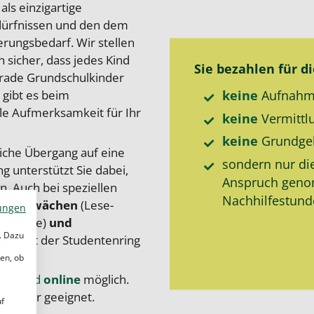
als einzigartige
edürfnissen und den dem
erungsbedarf. Wir stellen
 sicher, dass jedes Kind
Sie bezahlen für d
Gerade Grundschulkinder
 gibt es beim
keine
Aufnahm
lle Aufmerksamkeit für Ihr
keine
Vermittl
keine
Grund­ge
eiche Übergang auf eine
sondern nur di
g unterstützt Sie dabei,
Anspruch gen
. Auch bei speziellen
Nachhilfe­stun
ernschwächen
(Lese-
ungen
kalkulie)
und
. Dazu
 bietet der Studentenring
e
en, ob
Ort
und
online
möglich.
t besser geeignet.
uf