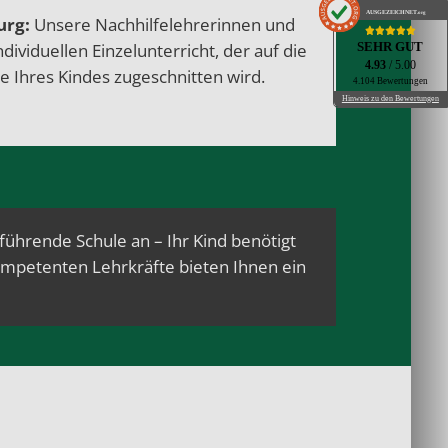
AUSGEZEICHNET
.org
urg:
Unsere Nachhilfelehrerinnen und
SEHR GUT
ndividuellen
Einzelunterricht
, der auf die
4.93
/ 5.00
e Ihres Kindes zugeschnitten wird.
4.104 Bewertungen
Hinweis zu den Bewertungen
rführende Schule an – Ihr Kind benötigt
ompetenten Lehrkräfte bieten Ihnen ein