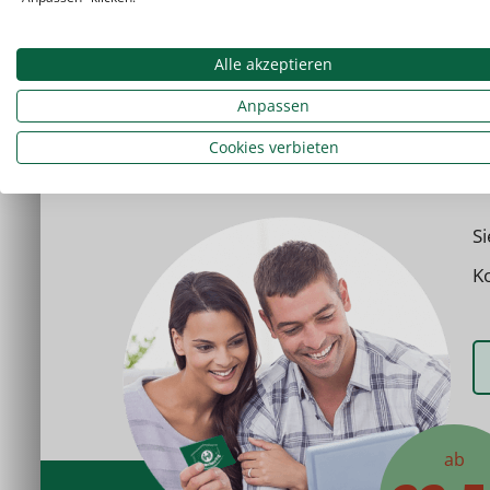
Beim Studentenring gibt es
keine Laufz
Mindeststundenzahl
. Die
Grundschuln
kündbar.
Alle akzeptieren
Anpassen
Cookies verbieten
S
Ko
ab