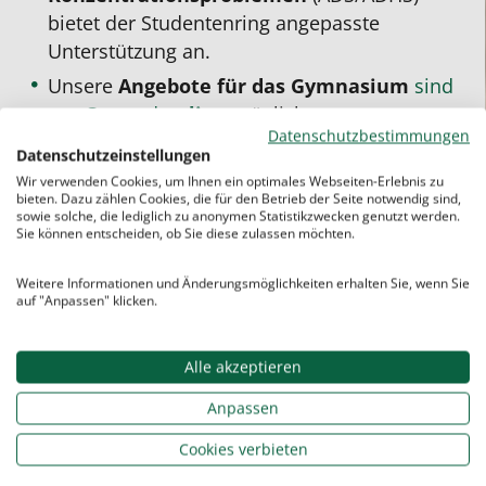
bietet der Studentenring angepasste
Unterstützung an.
Unsere
Angebote für das Gymnasium
sind
vor Ort
und
online
möglich.
Datenschutzbestimmungen
Beim Studentenring gibt es
keine
Datenschutzeinstellungen
und
.
Laufzeitverträge
keine Mindeststundenzahl
Wir verwenden Cookies, um Ihnen ein optimales Webseiten-Erlebnis zu
bieten. Dazu zählen Cookies, die für den Betrieb der Seite notwendig sind,
Die
ist jederzeit kündbar.
Einzelnachhilfe
sowie solche, die lediglich zu anonymen Statistikzwecken genutzt werden.
Sie können entscheiden, ob Sie diese zulassen möchten.
Weitere Informationen und Änderungsmöglichkeiten erhalten Sie, wenn Sie
auf "Anpassen" klicken.
Sie bezahlen für die
Nachhilfe
:
Alle akzeptieren
keine
Aufnahme­gebühren
keine
Vermittlungs­
Anpassen
gebühren
Cookies verbieten
keine
Grund­gebühren
sondern nur die
tatsächlich