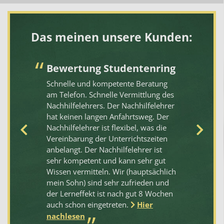
Das meinen unsere Kunden:
Bewertung Studentenring
S
„
Schnelle und kompetente Beratung
N
am Telefon. Schnelle Vermittlung des
Nachhilfelehrers. Der Nachhilfelehrer
Un
rt
hat keinen langen Anfahrtsweg. Der
Be
Nachhilfelehrer ist flexibel, was die
me
Vereinbarung der Unterrichtszeiten
Pr
anbelangt. Der Nachhilfelehrer ist
em
sehr kompetent und kann sehr gut
e.
Wissen vermitteln. Wir (hauptsächlich
mein Sohn) sind sehr zufrieden und
.
der Lerneffekt ist nach gut 8 Wochen
auch schon eingetreten.
Hier
nachlesen