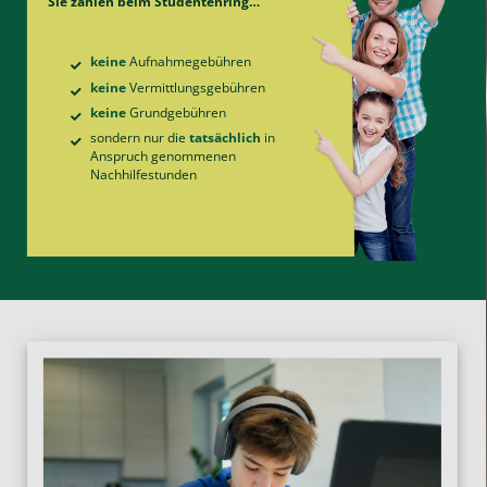
Sie zahlen beim Studentenring…
keine
Aufnahme­gebühren
keine
Vermittlungs­gebühren
keine
Grund­gebühren
sondern nur die
tatsächlich
in
Anspruch genommenen
Nachhilfe­stunden