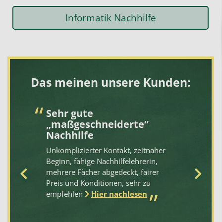
Informatik Nachhilfe
Das meinen unsere Kunden:
Sehr gute
B
„maßgeschneiderte“
Sc
Nachhilfe
am
Unkomplizierter Kontakt, zeitnaher
Na
rt
Beginn, fähige Nachhilfelehrerin,
ha
mehrere Fächer abgedeckt, fairer
Na
Preis und Konditionen, sehr zu
Ve
empfehlen
Hier nachlesen
an
se
e.
Wi