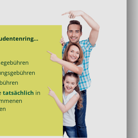
tudentenring…
e­gebühren
ungs­gebühren
bühren
e
tatsächlich
in
ommenen
den