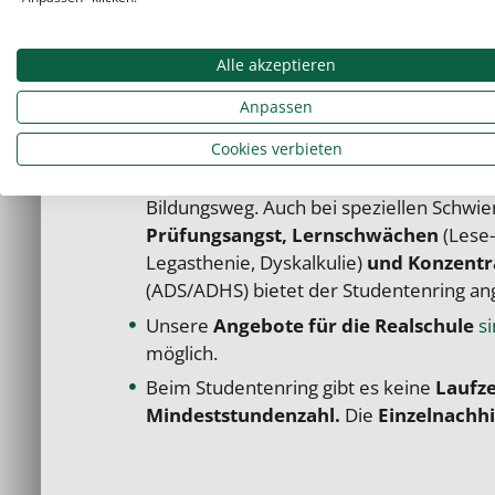
Warum unsere Nachhilfe für die
Unsere Privatnachhilfe für Realschüler:inn
Alle akzeptieren
Klassenstufen
der Realschule verfügbar 
Fächern
ab. Unabhängig vom Fach und von
Anpassen
wir mit unseren erfahrenen Nachhilfekrä
Cookies verbieten
Kind die Betreuung und Förderung erhält,
Studentenring unterstützt Ihr Kind auf s
Bildungsweg. Auch bei speziellen Schwier
Prüfungsangst, Lernschwächen
(Lese
Legasthenie, Dyskalkulie)
und Konzentr
(ADS/ADHS) bietet der Studentenring an
Unsere
Angebote für die Realschule
s
möglich.
Beim Studentenring gibt es keine
Lauf
z
Mindeststundenzahl.
Die
Einzelnachhi