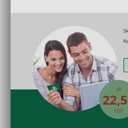
S
Ko
ab
22,
EUR