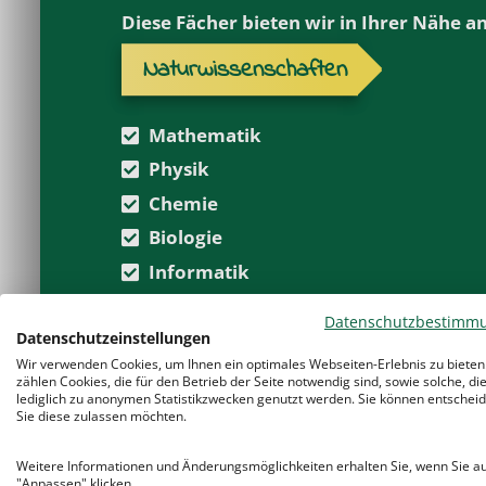
Diese Fächer bieten wir in Ihrer Nähe an
Naturwissenschaften
Mathematik
Physik
Chemie
Biologie
Informatik
Datenschutzbestimm
Datenschutzeinstellungen
Wir verwenden Cookies, um Ihnen ein optimales Webseiten-Erlebnis zu bieten
zählen Cookies, die für den Betrieb der Seite notwendig sind, sowie solche, di
lediglich zu anonymen Statistikzwecken genutzt werden. Sie können entscheid
Sie diese zulassen möchten.
Weitere Informationen und Änderungsmöglichkeiten erhalten Sie, wenn Sie a
"Anpassen" klicken.