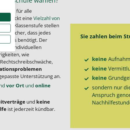
 Realschule wählen?
en ist für alle
und deckt eine
Vielzahl von
 der Klassenstufe stellen
ften sicher, dass jedes
Sie zahlen beim S
 die es benötigt. Der
einem individuellen
igkeiten, wie
keine
Aufnahm
-Rechtschreibschwäche,
keine
Vermittl
ationsproblemen
gepasste Unterstützung an.
keine
Grund­ge
ind
vor Ort
und
online
sondern nur di
Anspruch gen
eitverträge
und
keine
Nachhilfe­stun
lfe
ist jederzeit kündbar.