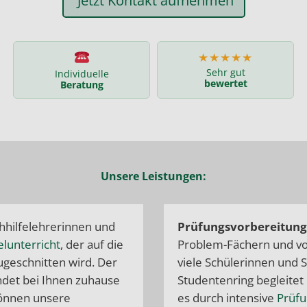
Jetzt Kontakt aufnehmen
★★★★★
Sehr gut
Individuelle
bewertet
Beratung
Unsere Leistungen:
hilfelehrerinnen und
Prüfungsvorbereitung 
elunterricht
, der auf die
Problem-Fächern und
vo
ugeschnitten wird. Der
viele Schülerinnen und 
indet bei Ihnen zuhause
Studentenring begleitet
können unsere
es durch intensive
Prüfu