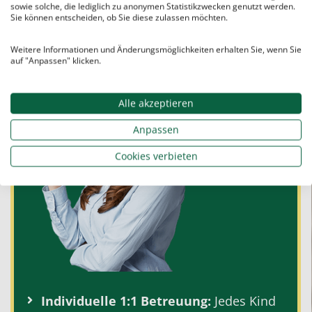
seinem individuellen Bildungsweg und gibt
sowie solche, die lediglich zu anonymen Statistikzwecken genutzt werden.
ihm die Werkzeuge für nachhaltigen Erfolg
Sie können entscheiden, ob Sie diese zulassen möchten.
mit an die Hand.
Weitere Informationen und Änderungsmöglichkeiten erhalten Sie, wenn Sie
auf "Anpassen" klicken.
Alle akzeptieren
Anpassen
Cookies verbieten
Individuelle
1:1
Betreuung:
Jedes Kind