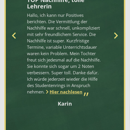
Lehrerin
hi
Hallo, ich kann nur Positives
Di
berichten. Die Vermittlung der
de
Nachhilfe war schnell, unkompliziert
ko
mit sehr freundlichem Service. Die
ei
Nachhilfe ist super. Kurzfristige
un
Termine, variable Unterrichtsdauer
em
waren kein Problem. Mein Tochter
we
freut sich jedesmal auf die Nachhilfe.
Sie konnte sich sogar um 2 Noten
verbessern. Super toll. Danke dafür.
Ich würde jederzeit wieder die Hilfe
des Studentenrings in Anspruch
nehmen.
Hier nachlesen
Karin