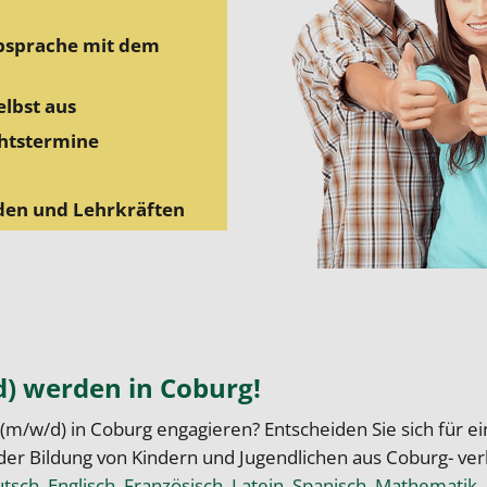
Absprache mit dem
elbst aus
chtstermine
den und Lehrkräften
d) werden in Coburg!
 (m/w/d) in Coburg engagieren? Entscheiden Sie sich für ei
r Bildung von Kindern und Jugendlichen aus Coburg- verbi
tsch
,
Englisch
,
Französisch
,
Latein
,
Spanisch
,
Mathematik
,