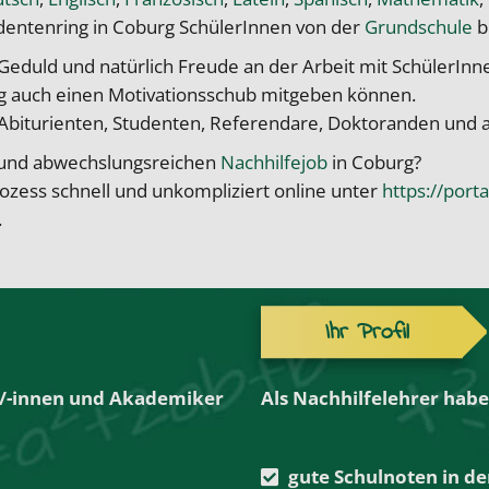
dentenring in Coburg SchülerInnen von der
Grundschule
b
Geduld und natürlich Freude an der Arbeit mit SchülerIn
 auch einen Motivationsschub mitgeben können.
Abiturienten, Studenten, Referendare, Doktoranden und a
en und abwechslungsreichen
Nachhilfejob
in Coburg?
zess schnell und unkompliziert online unter
https://port
.
Ihr Profil
r/-innen und Akademiker
Als Nachhilfelehrer habe
gute Schulnoten in de