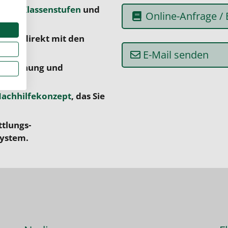
cher
,
Klassenstufen
und
Online-Anfrage /
achen direkt mit den
E-Mail senden
r Erhöhung und
achhilfekonzept
, das Sie
ttlungs-
system.