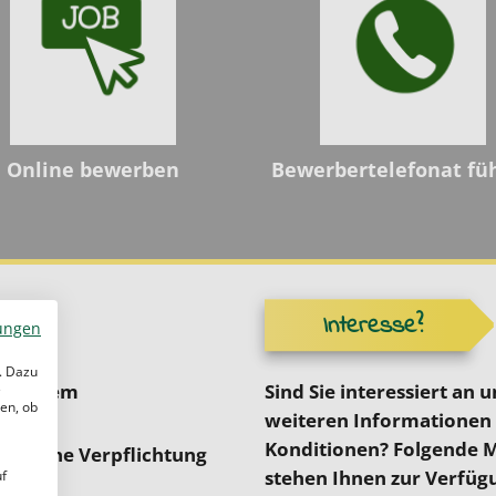
Online bewerben
Bewerbertelefonat fü
Interesse?
ungen
. Dazu
tressigem
Sind Sie interessiert an
e
en, ob
weiteren Informationen
Konditionen? Folgende 
s – keine Verpflichtung
stehen Ihnen zur Verfüg
uf