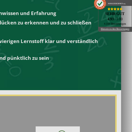
AUSGEZEICHNET
.org
ienwissen und Erfahrung
SEHR GUT
4.93
/ 5.00
slücken zu erkennen und zu schließen
4.104 Bewertungen
Hinweis zu den Bewertungen
wierigen Lernstoff klar und verständlich
nd pünktlich zu sein