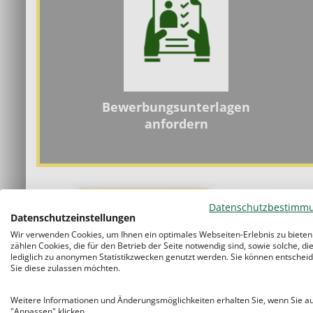
Bewerbungsunterlagen
anfordern
Wir bieten
Datenschutzbestimm
Datenschutzeinstellungen
Wir verwenden Cookies, um Ihnen ein optimales Webseiten-Erlebnis zu bieten
Entspannte
Einzelnachhilfe
anstatt s
zählen Cookies, die für den Betrieb der Seite notwendig sind, sowie solche, di
lediglich zu anonymen Statistikzwecken genutzt werden. Sie können entscheid
Gruppenunterricht
Sie diese zulassen möchten.
Sie wählen sich Ihre Schüler selbst au
Weitere Informationen und Änderungsmöglichkeiten erhalten Sie, wenn Sie a
zur Schülerannahme
"Anpassen" klicken.