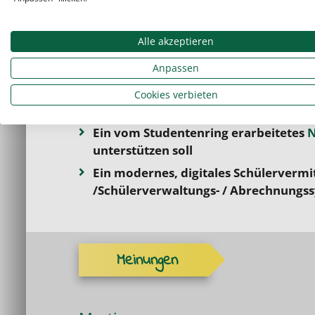
Freie Wahl der zu
unterrichtenden Fä
Schularten
Alle akzeptieren
Freie Zeiteinteilung, da Terminabspr
Anpassen
Kunden erfolgen
Eine
gute
Bezahlung mit stufenweise
Cookies verbieten
Fahrtkostenvergütung
Ein vom Studentenring erarbeitetes
N
unterstützen soll
Ein modernes, digitales Schülervermi
/Schülerverwaltungs- / Abrechnungs
Meinungen