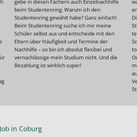
ch
gebe in diesen Fächern auch Einzelnachhilfe
wä
beim Studentenring. Warum ich den
er
Studentenring gewählt habe? Ganz einfach!
Di
Beim Studentenring suche ich mir meine
St
Schüler selbst aus und entscheide mit den
te
e
Eltern über Häufigkeit und Termine der
Sc
Nachhilfe – so bin ich absolut flexibel und
to
für
vernachlässige mein Studium nicht. Und die
On
Bezahlung ist wirklich super!
me
au
ag
Ve
St
Job in Coburg